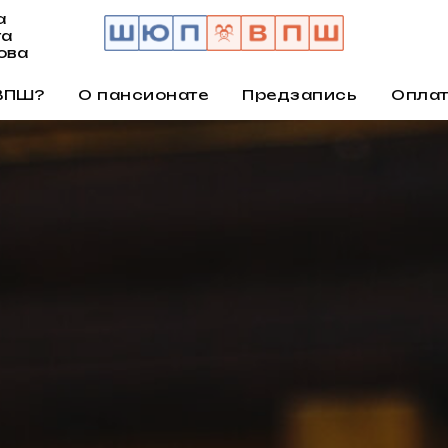
а
та
ова
 ВПШ?
О пансионате
Предзапись
Оплат