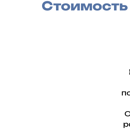
Стоимость
п
О
р