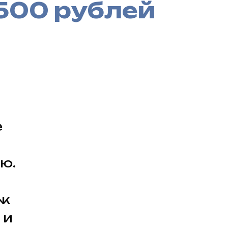
500 рублей
е
ю.
еж
 и