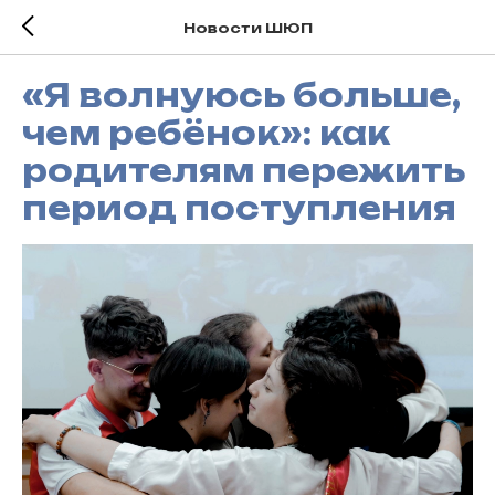
Новости ШЮП
«Я волнуюсь больше,
чем ребёнок»: как
родителям пережить
период поступления